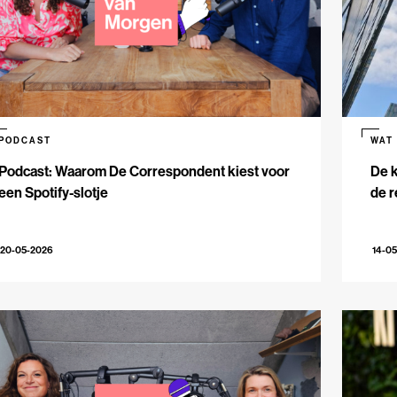
PODCAST
WAT
Podcast: Waarom De Correspondent kiest voor
De k
een Spotify-slotje
de r
20-05-2026
14-0