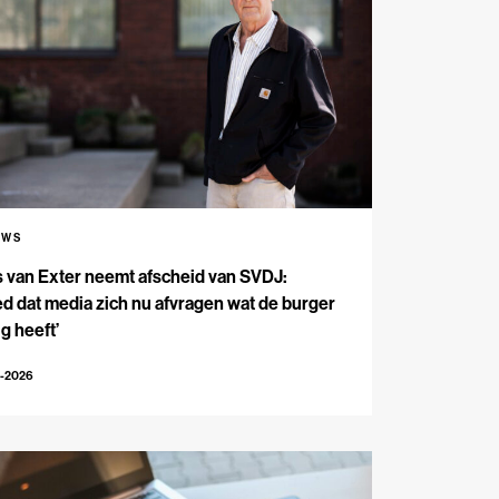
UWS
s van Exter neemt afscheid van SVDJ:
d dat media zich nu afvragen wat de burger
g heeft’
4-2026