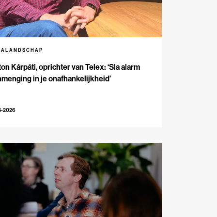
IALANDSCHAP
on Kárpáti, oprichter van Telex: ‘Sla alarm
inmenging in je onafhankelijkheid’
5-2026