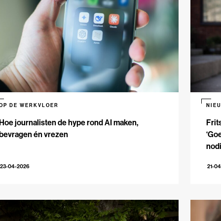
OP DE WERKVLOER
NIE
Hoe journalisten de hype rond AI maken,
Frit
bevragen én vrezen
‘Goe
nodi
23-04-2026
21-0