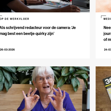
OP DE WERKVLOER
MED
Als schrijvend redacteur voor de camera: ‘Je
Nee
mag best een beetje quirky zijn’
jour
of m
26-03-2026
24-0