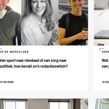
OP DE WERKVLOER
VER
Van sport naar misdaad of van zorg naar
Wat 
politiek: hoe bevalt zo’n redactieswitch?
van 
17-02-2026
12-0