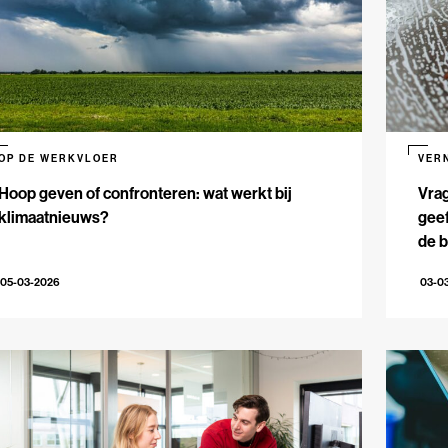
OP DE WERKVLOER
VER
Hoop geven of confronteren: wat werkt bij
Vrag
klimaatnieuws?
geef
de 
05-03-2026
03-0