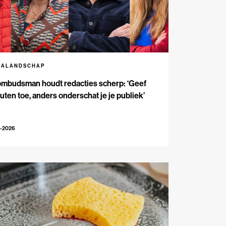
IALANDSCHAP
ombudsman houdt redacties scherp: ‘Geef
outen toe, anders onderschat je je publiek’
3-2026