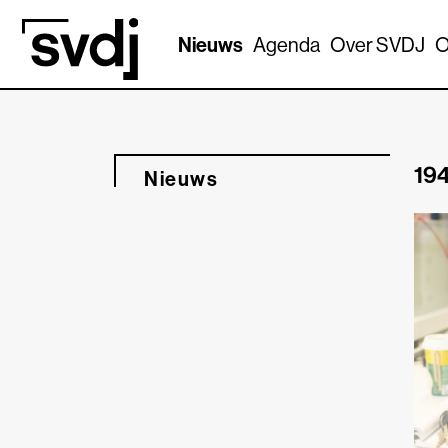
Naar hoofdinhoud
Nieuws
Agenda
Over SVDJ
O
194
Nieuws