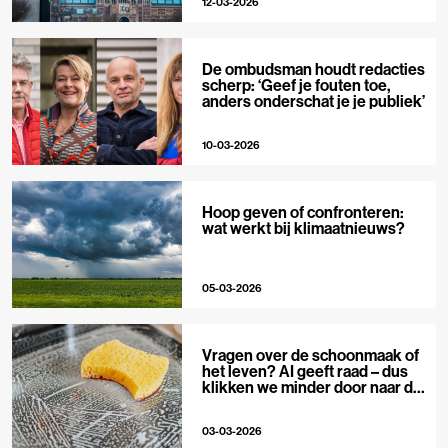
12-03-2026
De ombudsman houdt redacties
scherp: ‘Geef je fouten toe,
anders onderschat je je publiek’
10-03-2026
Hoop geven of confronteren:
wat werkt bij klimaatnieuws?
05-03-2026
Vragen over de schoonmaak of
het leven? AI geeft raad – dus
klikken we minder door naar de
bron
03-03-2026