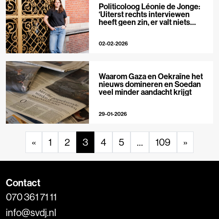
Politicoloog Léonie de Jonge:
‘Uiterst rechts interviewen
heeft geen zin, er valt niets
meer te ontmaskeren’
02-02-2026
Waarom Gaza en Oekraïne het
nieuws domineren en Soedan
veel minder aandacht krijgt
29-01-2026
«
1
2
3
4
5
…
109
»
Contact
070 361 71 11
info@svdj.nl