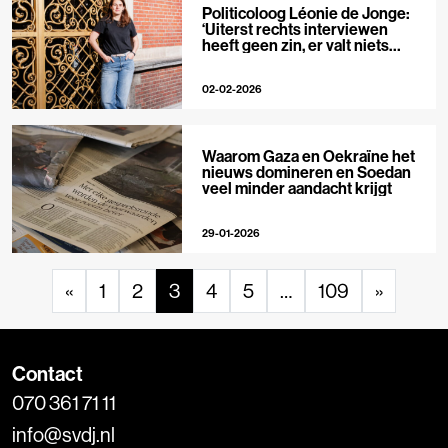
Politicoloog Léonie de Jonge:
‘Uiterst rechts interviewen
heeft geen zin, er valt niets
meer te ontmaskeren’
02-02-2026
Waarom Gaza en Oekraïne het
nieuws domineren en Soedan
veel minder aandacht krijgt
29-01-2026
«
1
2
3
4
5
…
109
»
Contact
070 361 71 11
info@svdj.nl