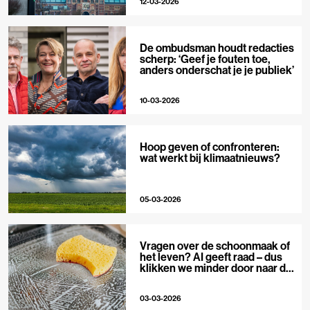
12-03-2026
De ombudsman houdt redacties
scherp: ‘Geef je fouten toe,
anders onderschat je je publiek’
10-03-2026
Hoop geven of confronteren:
wat werkt bij klimaatnieuws?
05-03-2026
Vragen over de schoonmaak of
het leven? AI geeft raad – dus
klikken we minder door naar de
bron
03-03-2026