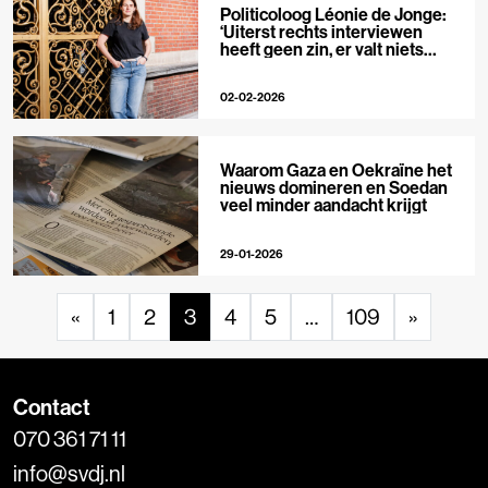
Politicoloog Léonie de Jonge:
‘Uiterst rechts interviewen
heeft geen zin, er valt niets
meer te ontmaskeren’
02-02-2026
Waarom Gaza en Oekraïne het
nieuws domineren en Soedan
veel minder aandacht krijgt
29-01-2026
«
1
2
3
4
5
…
109
»
Contact
070 361 71 11
info@svdj.nl