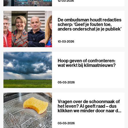
12-03-2026
De ombudsman houdt redacties
scherp: ‘Geef je fouten toe,
anders onderschat je je publiek’
10-03-2026
Hoop geven of confronteren:
wat werkt bij klimaatnieuws?
05-03-2026
Vragen over de schoonmaak of
het leven? AI geeft raad – dus
klikken we minder door naar de
bron
03-03-2026