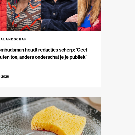
IALANDSCHAP
ombudsman houdt redacties scherp: ‘Geef
outen toe, anders onderschat je je publiek’
3-2026