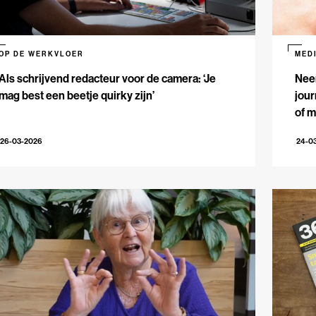
OP DE WERKVLOER
MED
Als schrijvend redacteur voor de camera: ‘Je
Nee
mag best een beetje quirky zijn’
jour
of m
26-03-2026
24-0