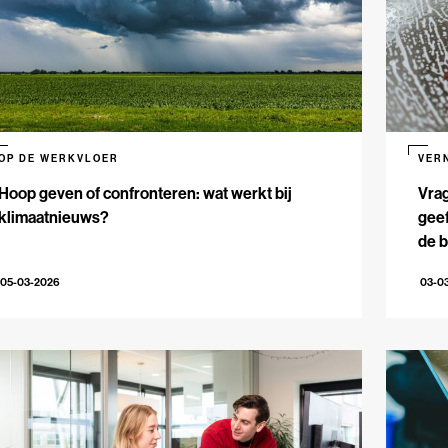
OP DE WERKVLOER
VER
Hoop geven of confronteren: wat werkt bij
Vrag
klimaatnieuws?
geef
de 
05-03-2026
03-0