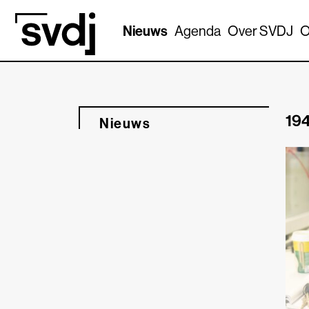
Naar hoofdinhoud
Nieuws
Agenda
Over SVDJ
O
194
Nieuws