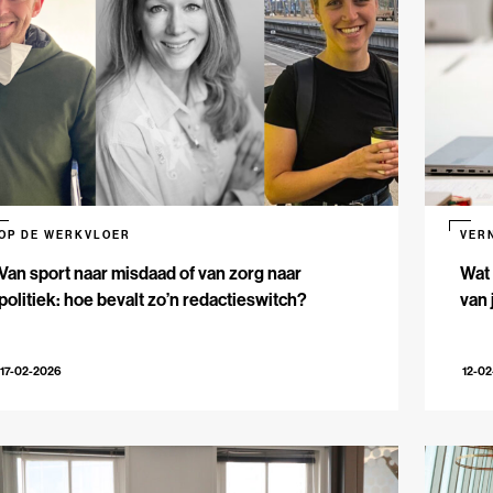
OP DE WERKVLOER
VER
Van sport naar misdaad of van zorg naar
Wat 
politiek: hoe bevalt zo’n redactieswitch?
van 
17-02-2026
12-0