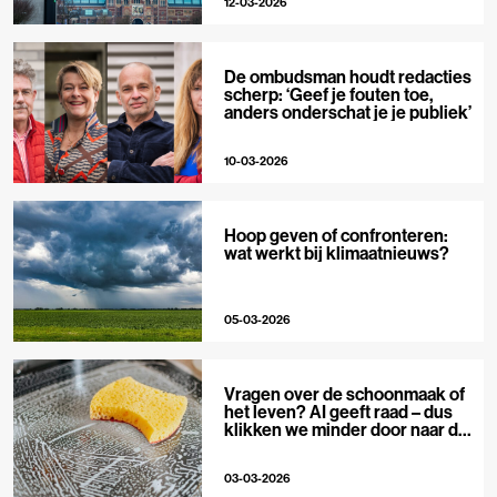
12-03-2026
De ombudsman houdt redacties
scherp: ‘Geef je fouten toe,
anders onderschat je je publiek’
10-03-2026
Hoop geven of confronteren:
wat werkt bij klimaatnieuws?
05-03-2026
Vragen over de schoonmaak of
het leven? AI geeft raad – dus
klikken we minder door naar de
bron
03-03-2026