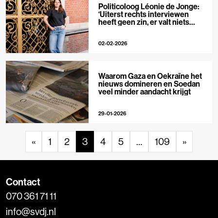
Politicoloog Léonie de Jonge:
‘Uiterst rechts interviewen
heeft geen zin, er valt niets
meer te ontmaskeren’
02-02-2026
Waarom Gaza en Oekraïne het
nieuws domineren en Soedan
veel minder aandacht krijgt
29-01-2026
«
1
2
3
4
5
…
109
»
Contact
070 361 71 11
info@svdj.nl