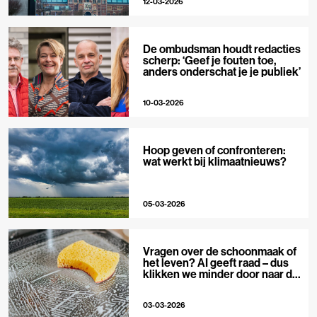
12-03-2026
De ombudsman houdt redacties
scherp: ‘Geef je fouten toe,
anders onderschat je je publiek’
10-03-2026
Hoop geven of confronteren:
wat werkt bij klimaatnieuws?
05-03-2026
Vragen over de schoonmaak of
het leven? AI geeft raad – dus
klikken we minder door naar de
bron
03-03-2026