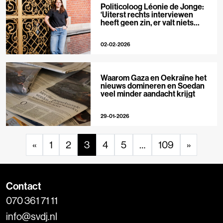
Politicoloog Léonie de Jonge:
‘Uiterst rechts interviewen
heeft geen zin, er valt niets
meer te ontmaskeren’
02-02-2026
Waarom Gaza en Oekraïne het
nieuws domineren en Soedan
veel minder aandacht krijgt
29-01-2026
«
1
2
3
4
5
…
109
»
Contact
070 361 71 11
info@svdj.nl