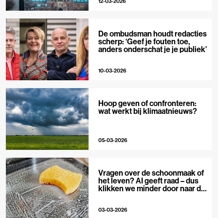
12-03-2026
De ombudsman houdt redacties
scherp: ‘Geef je fouten toe,
anders onderschat je je publiek’
10-03-2026
Hoop geven of confronteren:
wat werkt bij klimaatnieuws?
05-03-2026
Vragen over de schoonmaak of
het leven? AI geeft raad – dus
klikken we minder door naar de
bron
03-03-2026