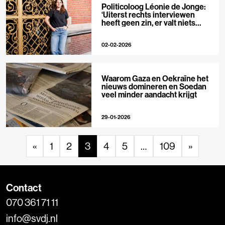
Politicoloog Léonie de Jonge:
‘Uiterst rechts interviewen
heeft geen zin, er valt niets
meer te ontmaskeren’
02-02-2026
Waarom Gaza en Oekraïne het
nieuws domineren en Soedan
veel minder aandacht krijgt
29-01-2026
«
1
2
3
4
5
…
109
»
Contact
070 361 71 11
info@svdj.nl