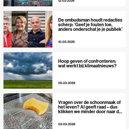
12-03-2026
De ombudsman houdt redacties
scherp: ‘Geef je fouten toe,
anders onderschat je je publiek’
10-03-2026
Hoop geven of confronteren:
wat werkt bij klimaatnieuws?
05-03-2026
Vragen over de schoonmaak of
het leven? AI geeft raad – dus
klikken we minder door naar de
bron
03-03-2026