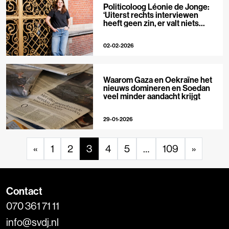
Politicoloog Léonie de Jonge:
‘Uiterst rechts interviewen
heeft geen zin, er valt niets
meer te ontmaskeren’
02-02-2026
Waarom Gaza en Oekraïne het
nieuws domineren en Soedan
veel minder aandacht krijgt
29-01-2026
«
1
2
3
4
5
…
109
»
Contact
070 361 71 11
info@svdj.nl