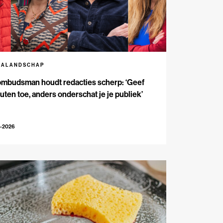
IALANDSCHAP
ombudsman houdt redacties scherp: ‘Geef
outen toe, anders onderschat je je publiek’
3-2026