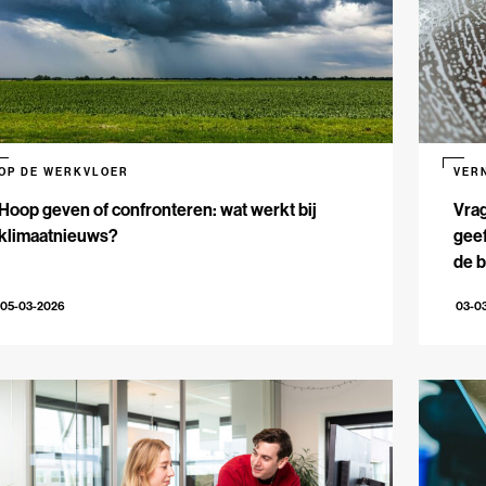
OP DE WERKVLOER
VER
Hoop geven of confronteren: wat werkt bij
Vrag
klimaatnieuws?
geef
de 
05-03-2026
03-0