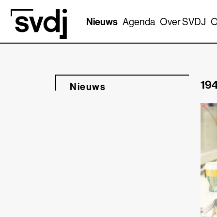
Naar hoofdinhoud
Nieuws
Agenda
Over SVDJ
O
194
Nieuws