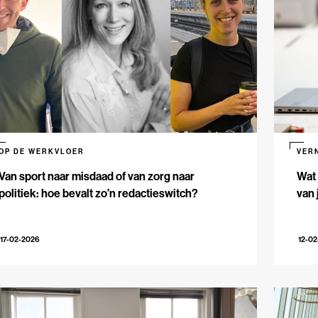
OP DE WERKVLOER
VER
Van sport naar misdaad of van zorg naar
Wat 
politiek: hoe bevalt zo’n redactieswitch?
van 
17-02-2026
12-0