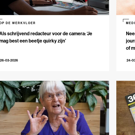
OP DE WERKVLOER
MED
Als schrijvend redacteur voor de camera: ‘Je
Nee
mag best een beetje quirky zijn’
jour
of m
26-03-2026
24-0