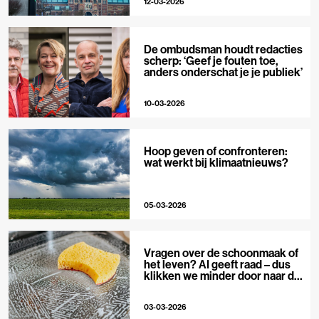
12-03-2026
De ombudsman houdt redacties
scherp: ‘Geef je fouten toe,
anders onderschat je je publiek’
10-03-2026
Hoop geven of confronteren:
wat werkt bij klimaatnieuws?
05-03-2026
Vragen over de schoonmaak of
het leven? AI geeft raad – dus
klikken we minder door naar de
bron
03-03-2026