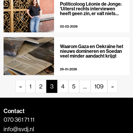
Politicoloog Léonie de Jonge:
‘Uiterst rechts interviewen
heeft geen zin, er valt niets
meer te ontmaskeren’
02-02-2026
Waarom Gaza en Oekraïne het
nieuws domineren en Soedan
veel minder aandacht krijgt
29-01-2026
«
1
2
3
4
5
…
109
»
Contact
070 361 71 11
info@svdj.nl