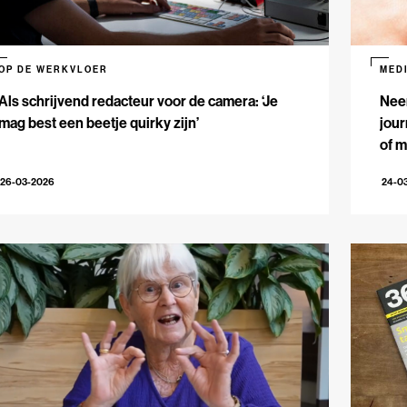
OP DE WERKVLOER
MED
Als schrijvend redacteur voor de camera: ‘Je
Nee
mag best een beetje quirky zijn’
jour
of m
26-03-2026
24-0