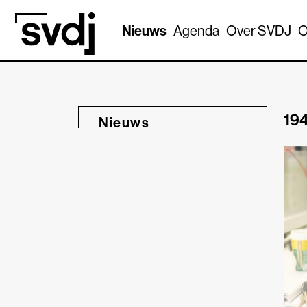
Naar hoofdinhoud
Nieuws
Agenda
Over SVDJ
O
194
Nieuws