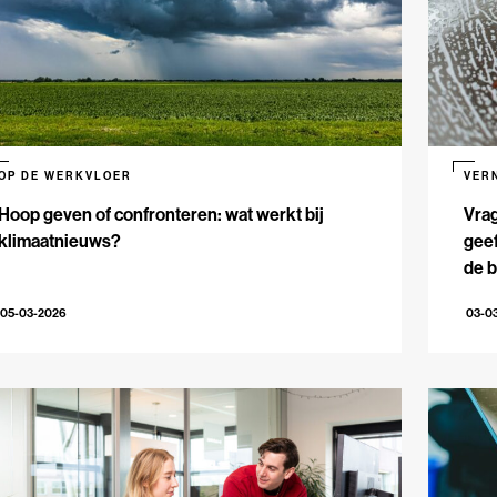
OP DE WERKVLOER
VER
Hoop geven of confronteren: wat werkt bij
Vrag
klimaatnieuws?
geef
de 
05-03-2026
03-0