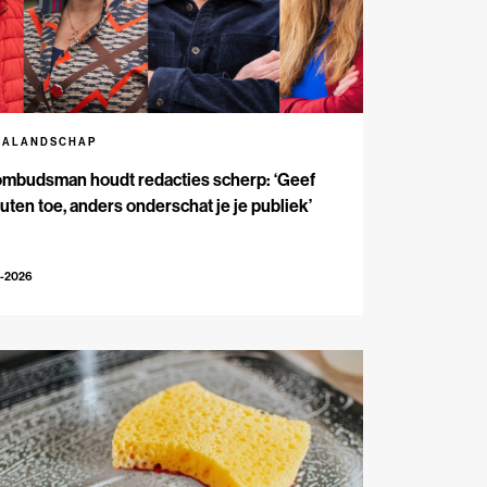
IALANDSCHAP
ombudsman houdt redacties scherp: ‘Geef
outen toe, anders onderschat je je publiek’
3-2026