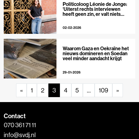
Politicoloog Léonie de Jonge:
‘Uiterst rechts interviewen
heeft geen zin, er valt niets
meer te ontmaskeren’
02-02-2026
Waarom Gaza en Oekraïne het
nieuws domineren en Soedan
veel minder aandacht krijgt
29-01-2026
«
1
2
3
4
5
…
109
»
Contact
070 361 71 11
info@svdj.nl