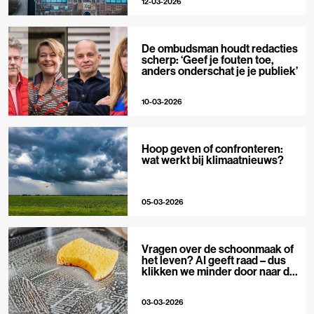
12-03-2026
De ombudsman houdt redacties
scherp: ‘Geef je fouten toe,
anders onderschat je je publiek’
10-03-2026
Hoop geven of confronteren:
wat werkt bij klimaatnieuws?
05-03-2026
Vragen over de schoonmaak of
het leven? AI geeft raad – dus
klikken we minder door naar de
bron
03-03-2026