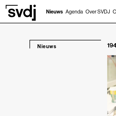
Naar hoofdinhoud
Nieuws
Agenda
Over SVDJ
O
194
Nieuws