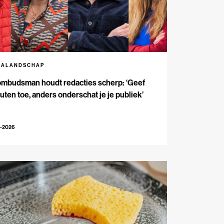
IALANDSCHAP
ombudsman houdt redacties scherp: ‘Geef
outen toe, anders onderschat je je publiek’
3-2026