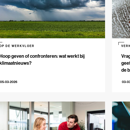
OP DE WERKVLOER
VER
Hoop geven of confronteren: wat werkt bij
Vrag
klimaatnieuws?
geef
de 
05-03-2026
03-0