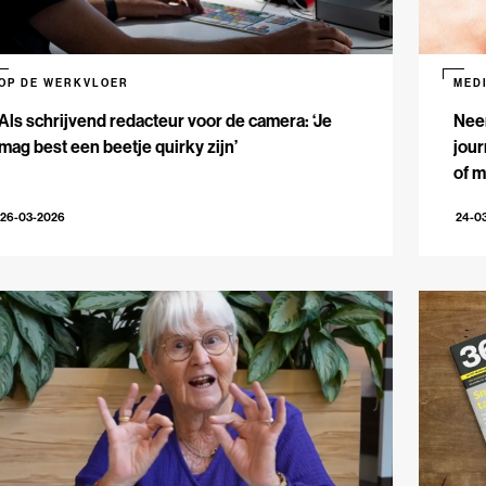
OP DE WERKVLOER
MED
Als schrijvend redacteur voor de camera: ‘Je
Nee
mag best een beetje quirky zijn’
jour
of m
26-03-2026
24-0