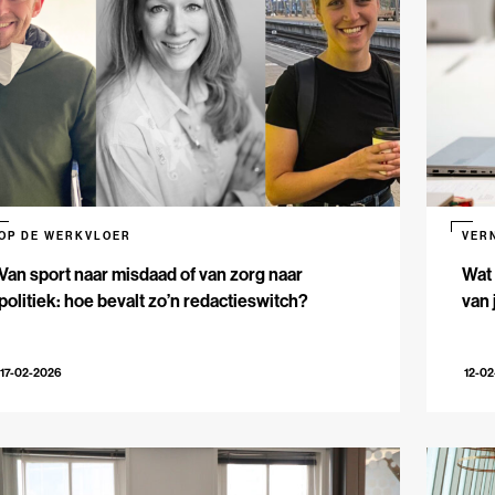
OP DE WERKVLOER
VER
Van sport naar misdaad of van zorg naar
Wat 
politiek: hoe bevalt zo’n redactieswitch?
van 
17-02-2026
12-0