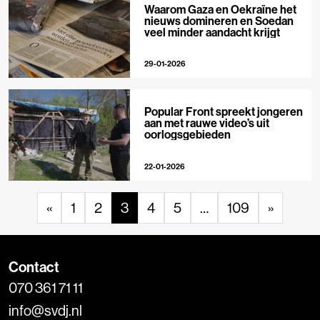
Waarom Gaza en Oekraïne het
nieuws domineren en Soedan
veel minder aandacht krijgt
29-01-2026
Popular Front spreekt jongeren
aan met rauwe video’s uit
oorlogsgebieden
22-01-2026
«
1
2
3
4
5
…
109
»
Contact
070 361 71 11
info@svdj.nl