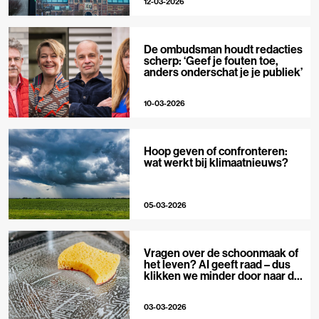
12-03-2026
De ombudsman houdt redacties
scherp: ‘Geef je fouten toe,
anders onderschat je je publiek’
10-03-2026
Hoop geven of confronteren:
wat werkt bij klimaatnieuws?
05-03-2026
Vragen over de schoonmaak of
het leven? AI geeft raad – dus
klikken we minder door naar de
bron
03-03-2026