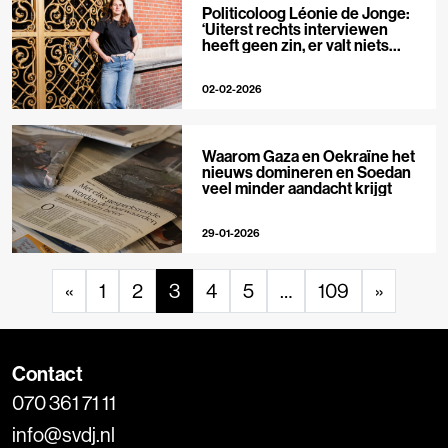
Politicoloog Léonie de Jonge:
‘Uiterst rechts interviewen
heeft geen zin, er valt niets
meer te ontmaskeren’
02-02-2026
Waarom Gaza en Oekraïne het
nieuws domineren en Soedan
veel minder aandacht krijgt
29-01-2026
«
1
2
3
4
5
…
109
»
Contact
070 361 71 11
info@svdj.nl