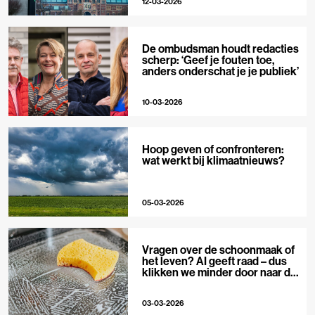
12-03-2026
De ombudsman houdt redacties
scherp: ‘Geef je fouten toe,
anders onderschat je je publiek’
10-03-2026
Hoop geven of confronteren:
wat werkt bij klimaatnieuws?
05-03-2026
Vragen over de schoonmaak of
het leven? AI geeft raad – dus
klikken we minder door naar de
bron
03-03-2026