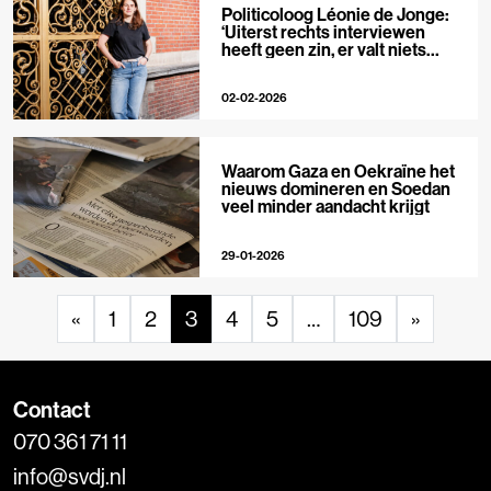
Politicoloog Léonie de Jonge:
‘Uiterst rechts interviewen
heeft geen zin, er valt niets
meer te ontmaskeren’
02-02-2026
Waarom Gaza en Oekraïne het
nieuws domineren en Soedan
veel minder aandacht krijgt
29-01-2026
«
1
2
3
4
5
…
109
»
Contact
070 361 71 11
info@svdj.nl