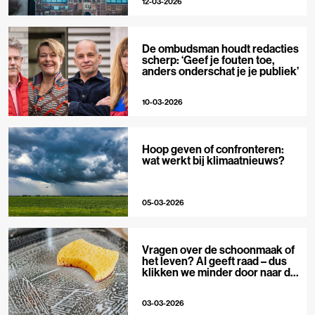
12-03-2026
De ombudsman houdt redacties
scherp: ‘Geef je fouten toe,
anders onderschat je je publiek’
10-03-2026
Hoop geven of confronteren:
wat werkt bij klimaatnieuws?
05-03-2026
Vragen over de schoonmaak of
het leven? AI geeft raad – dus
klikken we minder door naar de
bron
03-03-2026