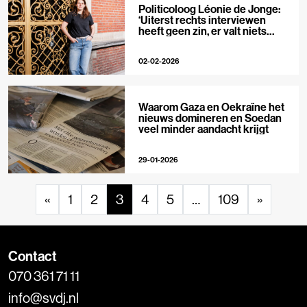
Politicoloog Léonie de Jonge:
‘Uiterst rechts interviewen
heeft geen zin, er valt niets
meer te ontmaskeren’
02-02-2026
Waarom Gaza en Oekraïne het
nieuws domineren en Soedan
veel minder aandacht krijgt
29-01-2026
«
1
2
3
4
5
…
109
»
Contact
070 361 71 11
info@svdj.nl