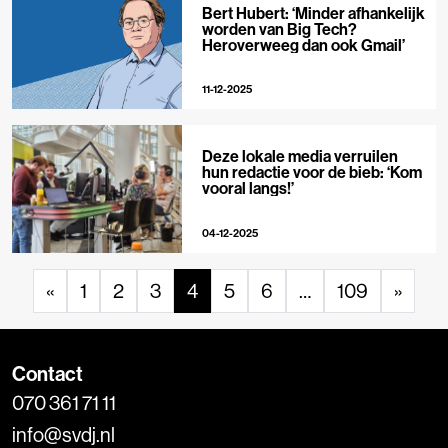
Bert Hubert: ‘Minder afhankelijk
worden van Big Tech?
Heroverweeg dan ook Gmail’
11-12-2025
Deze lokale media verruilen
hun redactie voor de bieb: ‘Kom
vooral langs!’
04-12-2025
«
1
2
3
4
5
6
…
109
»
Contact
070 361 71 11
info@svdj.nl