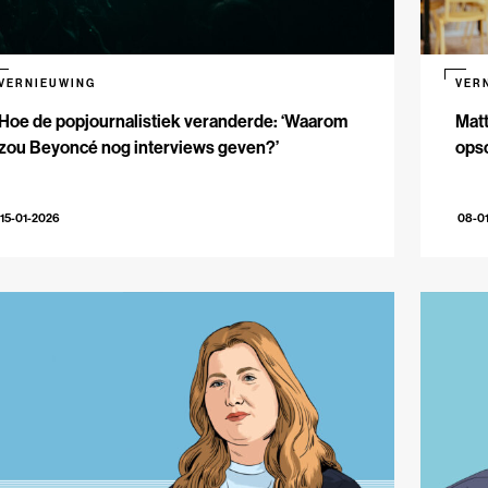
VERNIEUWING
VER
Hoe de popjournalistiek veranderde: ‘Waarom
Matt
zou Beyoncé nog interviews geven?’
opsc
15-01-2026
08-0