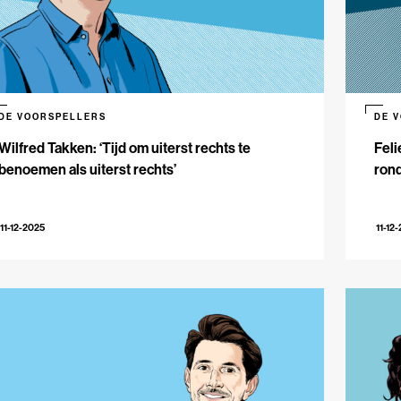
DE VOORSPELLERS
DE 
Wilfred Takken: ‘Tijd om uiterst rechts te
Feli
benoemen als uiterst rechts’
rond
11-12-2025
11-12