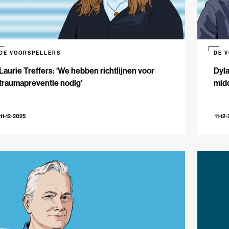
DE VOORSPELLERS
DE 
Laurie Treffers: ‘We hebben richtlijnen voor
Dyla
traumapreventie nodig’
midd
11-12-2025
11-12