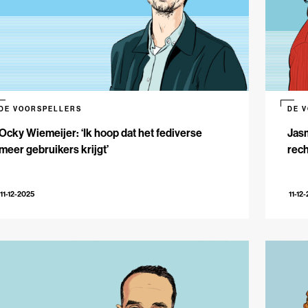
DE VOORSPELLERS
DE 
Ocky Wiemeijer: ‘Ik hoop dat het fediverse
Jasm
meer gebruikers krijgt’
rech
11-12-2025
11-12