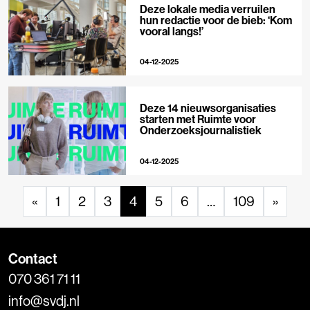
Deze lokale media verruilen
hun redactie voor de bieb: ‘Kom
vooral langs!’
04-12-2025
Deze 14 nieuwsorganisaties
starten met Ruimte voor
Onderzoeksjournalistiek
04-12-2025
«
1
2
3
4
5
6
…
109
»
Contact
070 361 71 11
info@svdj.nl