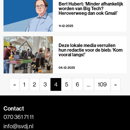
Bert Hubert: ‘Minder afhankelijk
worden van Big Tech?
Heroverweeg dan ook Gmail’
11-12-2025
Deze lokale media verruilen
hun redactie voor de bieb: ‘Kom
vooral langs!’
04-12-2025
«
1
2
3
4
5
6
…
109
»
Contact
070 361 71 11
info@svdj.nl