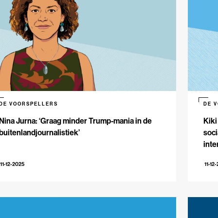
DE VOORSPELLERS
DE 
Nina Jurna: ‘Graag minder Trump-mania in de
Kiki
buitenlandjournalistiek’
soci
inte
11-12-2025
11-12