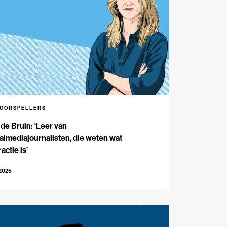
VOORSPELLERS
 de Bruin: ‘Leer van
almediajournalisten, die weten wat
ractie is’
-2025