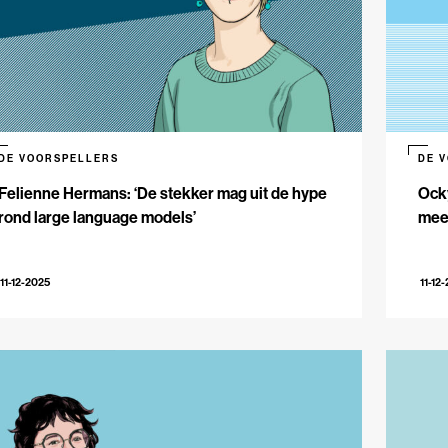
DE VOORSPELLERS
DE 
Felienne Hermans: ‘De stekker mag uit de hype
Ocky
rond large language models’
meer
11-12-2025
11-12