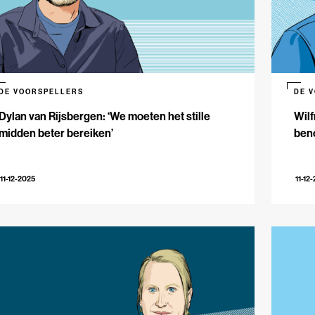
DE VOORSPELLERS
DE 
Dylan van Rijsbergen: ‘We moeten het stille
Wilf
midden beter bereiken’
beno
11-12-2025
11-12