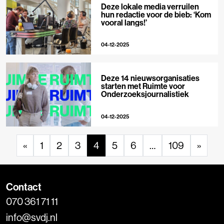
Deze lokale media verruilen
hun redactie voor de bieb: ‘Kom
vooral langs!’
04-12-2025
Deze 14 nieuwsorganisaties
starten met Ruimte voor
Onderzoeksjournalistiek
04-12-2025
«
1
2
3
4
5
6
…
109
»
Contact
070 361 71 11
info@svdj.nl