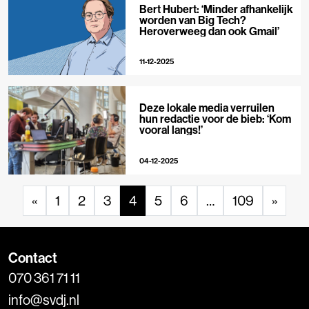
Bert Hubert: ‘Minder afhankelijk
worden van Big Tech?
Heroverweeg dan ook Gmail’
11-12-2025
Deze lokale media verruilen
hun redactie voor de bieb: ‘Kom
vooral langs!’
04-12-2025
«
1
2
3
4
5
6
…
109
»
Contact
070 361 71 11
info@svdj.nl