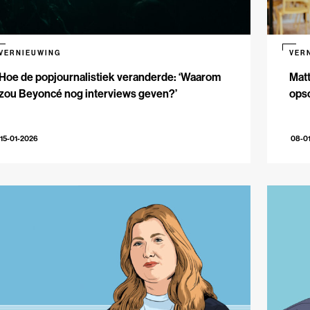
VERNIEUWING
VER
Hoe de popjournalistiek veranderde: ‘Waarom
Matt
zou Beyoncé nog interviews geven?’
opsc
15-01-2026
08-0