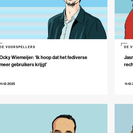
DE VOORSPELLERS
DE 
Ocky Wiemeijer: ‘Ik hoop dat het fediverse
Jasm
meer gebruikers krijgt’
rech
11-12-2025
11-12