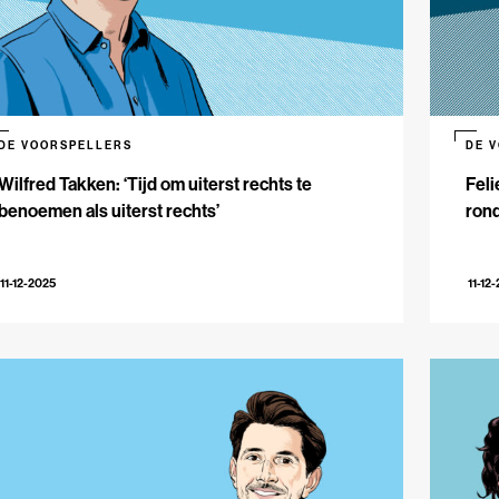
DE VOORSPELLERS
DE 
Wilfred Takken: ‘Tijd om uiterst rechts te
Feli
benoemen als uiterst rechts’
rond
11-12-2025
11-12