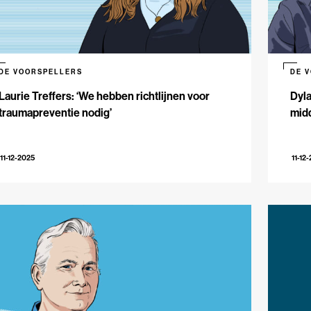
DE VOORSPELLERS
DE 
Laurie Treffers: ‘We hebben richtlijnen voor
Dyla
traumapreventie nodig’
midd
11-12-2025
11-12