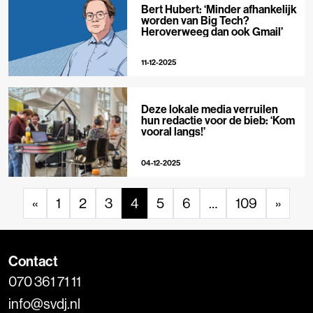
Bert Hubert: ‘Minder afhankelijk
worden van Big Tech?
Heroverweeg dan ook Gmail’
11-12-2025
Deze lokale media verruilen
hun redactie voor de bieb: ‘Kom
vooral langs!’
04-12-2025
«
1
2
3
4
5
6
…
109
»
Contact
070 361 71 11
info@svdj.nl