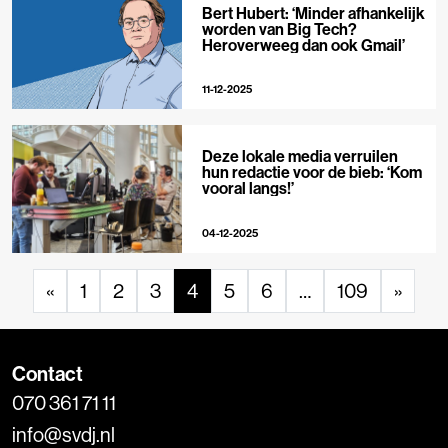
Bert Hubert: ‘Minder afhankelijk
worden van Big Tech?
Heroverweeg dan ook Gmail’
11-12-2025
Deze lokale media verruilen
hun redactie voor de bieb: ‘Kom
vooral langs!’
04-12-2025
«
1
2
3
4
5
6
…
109
»
Contact
070 361 71 11
info@svdj.nl