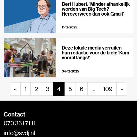
Bert Hubert: ‘Minder afhankelijk
worden van Big Tech?
Heroverweeg dan ook Gmail’
11-12-2025
Deze lokale media verruilen
hun redactie voor de bieb: ‘Kom
vooral langs!’
04-12-2025
«
1
2
3
4
5
6
…
109
»
Contact
070 361 71 11
info@svdj.nl