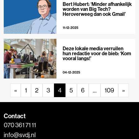
Bert Hubert: ‘Minder afhankelijk
worden van Big Tech?
Heroverweeg dan ook Gmail’
11-12-2025
Deze lokale media verruilen
hun redactie voor de bieb: ‘Kom
vooral langs!’
04-12-2025
«
1
2
3
4
5
6
…
109
»
Contact
070 361 71 11
info@svdj.nl