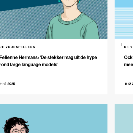
DE VOORSPELLERS
DE 
Felienne Hermans: ‘De stekker mag uit de hype
Ocky
rond large language models’
meer
11-12-2025
11-12