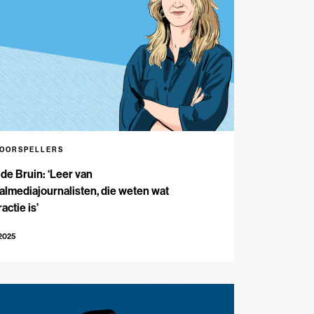
VOORSPELLERS
 de Bruin: ‘Leer van
almediajournalisten, die weten wat
ractie is’
-2025