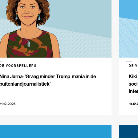
DE VOORSPELLERS
DE 
Nina Jurna: ‘Graag minder Trump-mania in de
Kiki
buitenlandjournalistiek’
soci
inte
11-12-2025
11-12