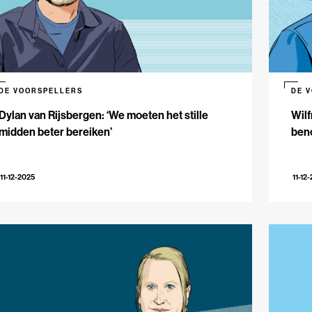
DE VOORSPELLERS
DE 
Dylan van Rijsbergen: ‘We moeten het stille
Wilf
midden beter bereiken’
beno
11-12-2025
11-12