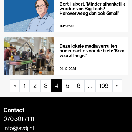
Bert Hubert: ‘Minder afhankelijk
worden van Big Tech?
Heroverweeg dan ook Gmail’
11-12-2025
Deze lokale media verruilen
hun redactie voor de bieb: ‘Kom
vooral langs!’
04-12-2025
«
1
2
3
4
5
6
…
109
»
Contact
070 361 71 11
info@svdj.nl