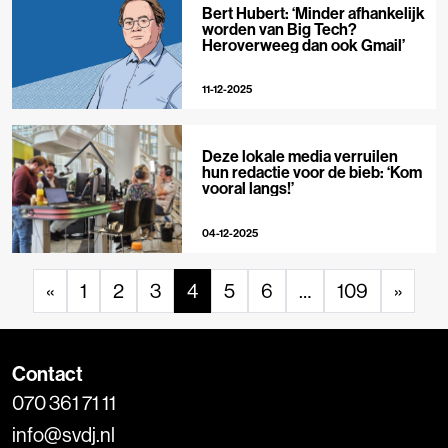
Bert Hubert: ‘Minder afhankelijk
worden van Big Tech?
Heroverweeg dan ook Gmail’
11-12-2025
Deze lokale media verruilen
hun redactie voor de bieb: ‘Kom
vooral langs!’
04-12-2025
«
1
2
3
4
5
6
…
109
»
Contact
070 361 71 11
info@svdj.nl