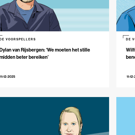
DE VOORSPELLERS
DE 
Dylan van Rijsbergen: ‘We moeten het stille
Wilf
midden beter bereiken’
beno
11-12-2025
11-12