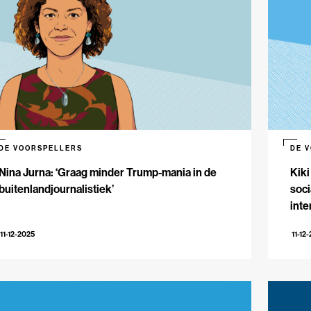
DE VOORSPELLERS
DE 
Nina Jurna: ‘Graag minder Trump-mania in de
Kiki
buitenlandjournalistiek’
soci
inte
11-12-2025
11-12