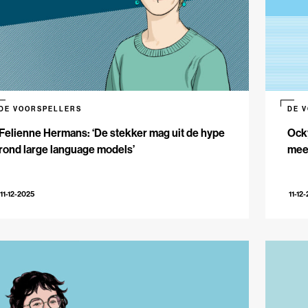
DE VOORSPELLERS
DE 
Felienne Hermans: ‘De stekker mag uit de hype
Ocky
rond large language models’
meer
11-12-2025
11-12