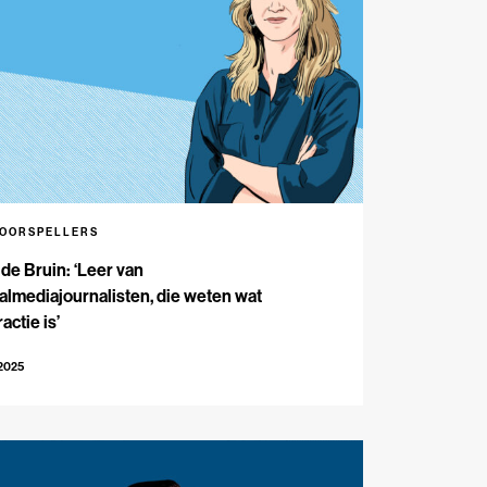
VOORSPELLERS
 de Bruin: ‘Leer van
almediajournalisten, die weten wat
ractie is’
-2025