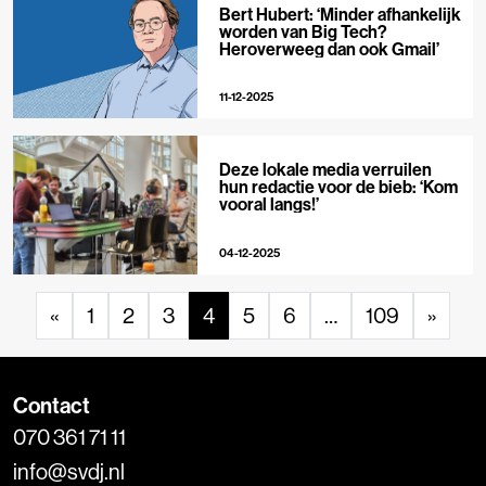
Bert Hubert: ‘Minder afhankelijk
worden van Big Tech?
Heroverweeg dan ook Gmail’
11-12-2025
Deze lokale media verruilen
hun redactie voor de bieb: ‘Kom
vooral langs!’
04-12-2025
«
1
2
3
4
5
6
…
109
»
Contact
070 361 71 11
info@svdj.nl