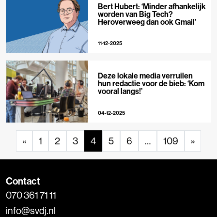
Bert Hubert: ‘Minder afhankelijk
worden van Big Tech?
Heroverweeg dan ook Gmail’
11-12-2025
Deze lokale media verruilen
hun redactie voor de bieb: ‘Kom
vooral langs!’
04-12-2025
«
1
2
3
4
5
6
…
109
»
Contact
070 361 71 11
info@svdj.nl