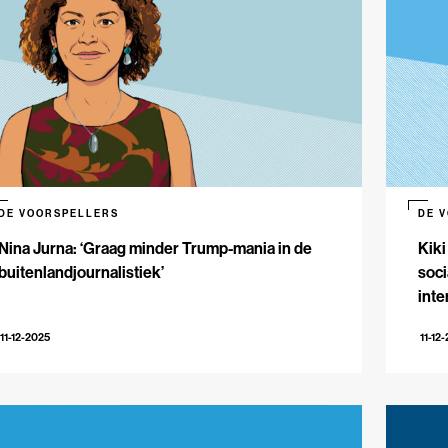
DE VOORSPELLERS
DE 
Nina Jurna: ‘Graag minder Trump-mania in de
Kiki
buitenlandjournalistiek’
soci
inte
11-12-2025
11-12