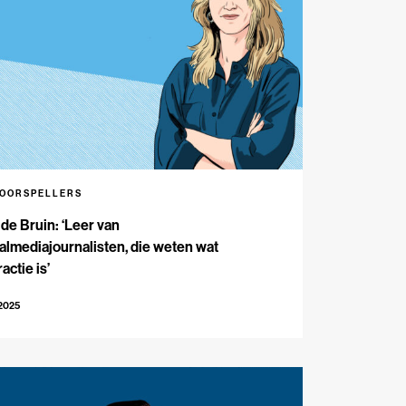
VOORSPELLERS
 de Bruin: ‘Leer van
almediajournalisten, die weten wat
ractie is’
-2025