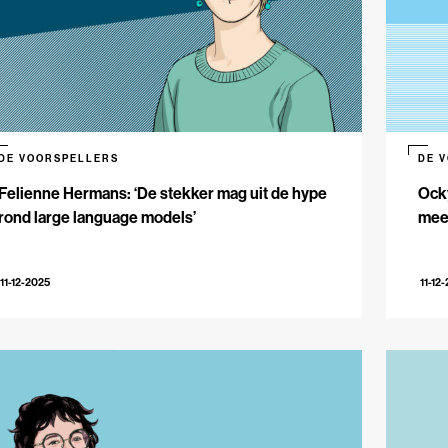
DE VOORSPELLERS
DE 
Felienne Hermans: ‘De stekker mag uit de hype
Ocky
rond large language models’
meer
11-12-2025
11-12