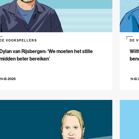
DE VOORSPELLERS
DE 
Dylan van Rijsbergen: ‘We moeten het stille
Wilf
midden beter bereiken’
beno
11-12-2025
11-12