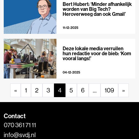
Bert Hubert: ‘Minder afhankelijk
worden van Big Tech?
Heroverweeg dan ook Gmail’
11-12-2025
Deze lokale media verruilen
hun redactie voor de bieb: ‘Kom
vooral langs!’
04-12-2025
«
1
2
3
4
5
6
…
109
»
Contact
070 361 71 11
info@svdj.nl