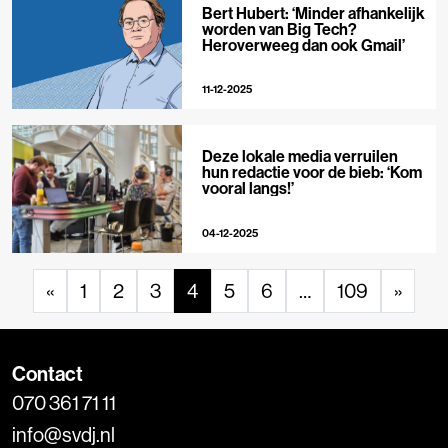
Bert Hubert: ‘Minder afhankelijk
worden van Big Tech?
Heroverweeg dan ook Gmail’
11-12-2025
Deze lokale media verruilen
hun redactie voor de bieb: ‘Kom
vooral langs!’
04-12-2025
«
1
2
3
4
5
6
…
109
»
Contact
070 361 71 11
info@svdj.nl