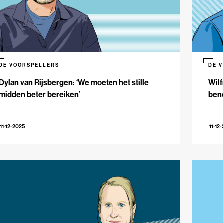
DE VOORSPELLERS
DE 
Dylan van Rijsbergen: ‘We moeten het stille
Wilf
midden beter bereiken’
beno
11-12-2025
11-12