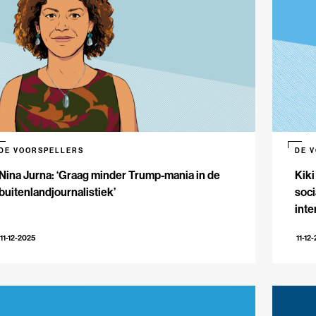
DE VOORSPELLERS
DE 
Nina Jurna: ‘Graag minder Trump-mania in de
Kiki
buitenlandjournalistiek’
soci
inte
11-12-2025
11-12