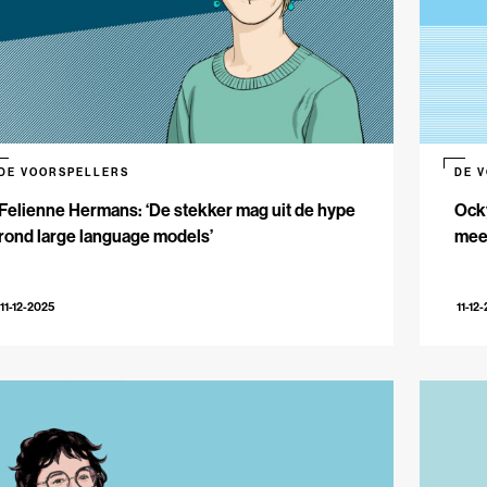
DE VOORSPELLERS
DE 
Felienne Hermans: ‘De stekker mag uit de hype
Ocky
rond large language models’
meer
11-12-2025
11-12