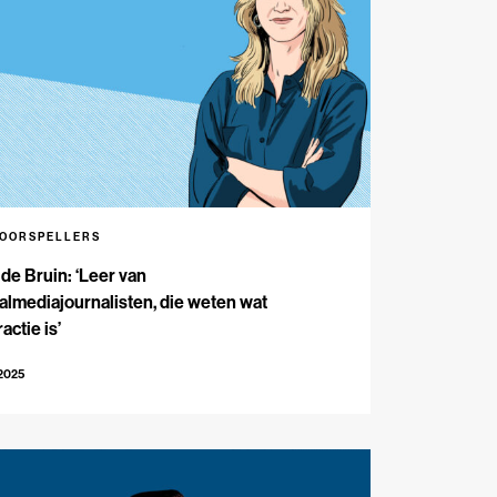
VOORSPELLERS
 de Bruin: ‘Leer van
almediajournalisten, die weten wat
ractie is’
-2025