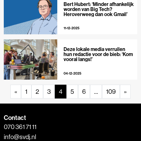
Bert Hubert: ‘Minder afhankelijk
worden van Big Tech?
Heroverweeg dan ook Gmail’
11-12-2025
Deze lokale media verruilen
hun redactie voor de bieb: ‘Kom
vooral langs!’
04-12-2025
«
1
2
3
4
5
6
…
109
»
Contact
070 361 71 11
info@svdj.nl