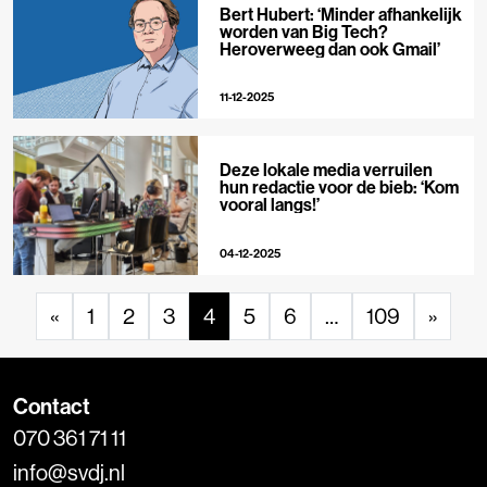
Bert Hubert: ‘Minder afhankelijk
worden van Big Tech?
Heroverweeg dan ook Gmail’
11-12-2025
Deze lokale media verruilen
hun redactie voor de bieb: ‘Kom
vooral langs!’
04-12-2025
«
1
2
3
4
5
6
…
109
»
Contact
070 361 71 11
info@svdj.nl