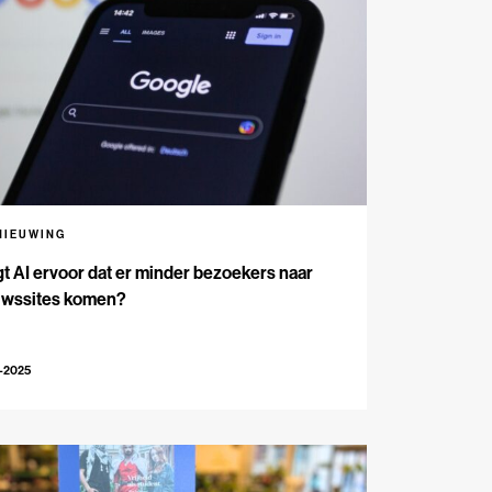
NIEUWING
t AI ervoor dat er minder bezoekers naar
uwssites komen?
-2025