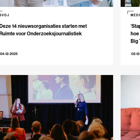
SVDJ
MED
Deze 14 nieuwsorganisaties starten met
‘Sta
Ruimte voor Onderzoeksjournalistiek
hoe
Big
04-12-2025
02-12