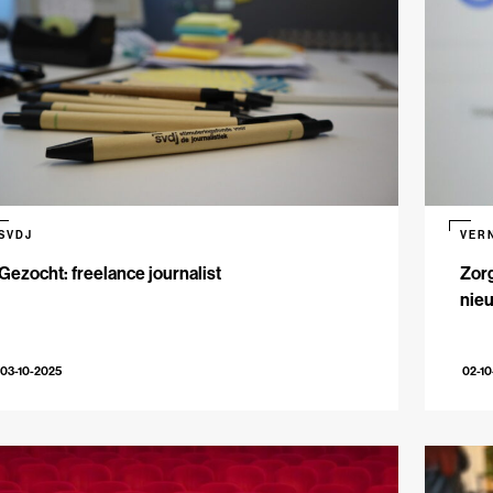
SVDJ
VER
Gezocht: freelance journalist
Zorg
nie
03-10-2025
02-10