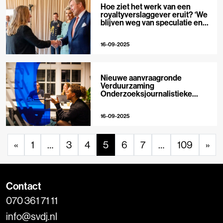
Hoe ziet het werk van een
royaltyverslaggever eruit? ‘We
blijven weg van speculatie en
roddels’
16-09-2025
Nieuwe aanvraagronde
Verduurzaming
Onderzoeksjournalistieke
Organisaties geopend
16-09-2025
«
1
…
3
4
5
6
7
…
109
»
Contact
070 361 71 11
info@svdj.nl