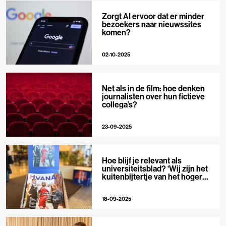
Zorgt AI ervoor dat er minder
bezoekers naar nieuwssites
komen?
02-10-2025
Net als in de film: hoe denken
journalisten over hun fictieve
collega’s?
23-09-2025
Hoe blijf je relevant als
universiteitsblad? ‘Wij zijn het
kuitenbijtertje van het hoger
onderwijs’
18-09-2025