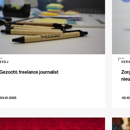
SVDJ
VER
Gezocht: freelance journalist
Zorg
nie
03-10-2025
02-10