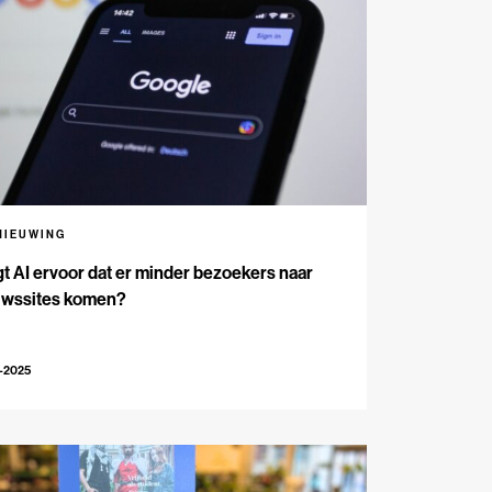
NIEUWING
t AI ervoor dat er minder bezoekers naar
uwssites komen?
-2025