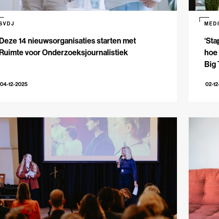
SVDJ
MED
Deze 14 nieuwsorganisaties starten met
‘Sta
Ruimte voor Onderzoeksjournalistiek
hoe
Big
04-12-2025
02-12