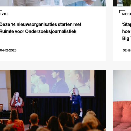
SVDJ
MED
Deze 14 nieuwsorganisaties starten met
‘Sta
Ruimte voor Onderzoeksjournalistiek
hoe
Big
04-12-2025
02-12