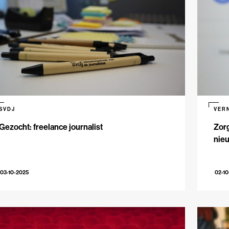
SVDJ
VER
Gezocht: freelance journalist
Zorg
nie
03-10-2025
02-10