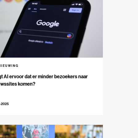
NIEUWING
t AI ervoor dat er minder bezoekers naar
uwssites komen?
-2025