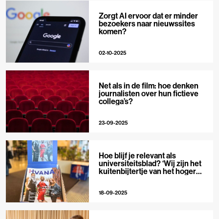
Zorgt AI ervoor dat er minder
bezoekers naar nieuwssites
komen?
02-10-2025
Net als in de film: hoe denken
journalisten over hun fictieve
collega’s?
23-09-2025
Hoe blijf je relevant als
universiteitsblad? ‘Wij zijn het
kuitenbijtertje van het hoger
onderwijs’
18-09-2025