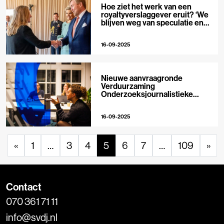
Hoe ziet het werk van een
royaltyverslaggever eruit? ‘We
blijven weg van speculatie en
roddels’
16-09-2025
Nieuwe aanvraagronde
Verduurzaming
Onderzoeksjournalistieke
Organisaties geopend
16-09-2025
«
1
…
3
4
5
6
7
…
109
»
Contact
070 361 71 11
info@svdj.nl