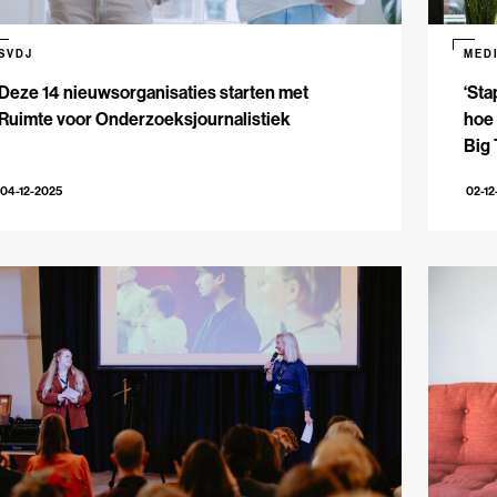
SVDJ
MED
Deze 14 nieuwsorganisaties starten met
‘Sta
Ruimte voor Onderzoeksjournalistiek
hoe
Big
04-12-2025
02-12