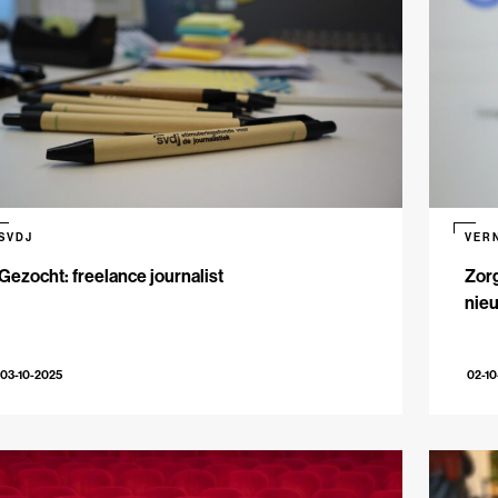
SVDJ
VER
Gezocht: freelance journalist
Zorg
nie
03-10-2025
02-10