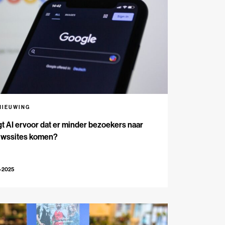
NIEUWING
t AI ervoor dat er minder bezoekers naar
uwssites komen?
-2025