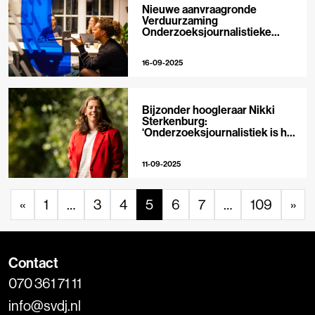
Nieuwe aanvraagronde
Verduurzaming
Onderzoeksjournalistieke
Organisaties geopend
16-09-2025
Bijzonder hoogleraar Nikki
Sterkenburg:
‘Onderzoeksjournalistiek is het
toppunt van morele ambitie’
11-09-2025
«
1
…
3
4
5
6
7
…
109
»
Contact
070 361 71 11
info@svdj.nl